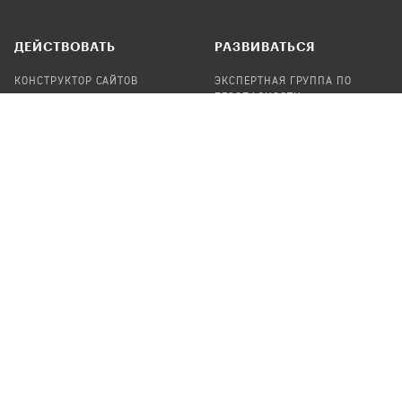
ДЕЙСТВОВАТЬ
РАЗВИВАТЬСЯ
КОНСТРУКТОР САЙТОВ
ЭКСПЕРТНАЯ ГРУППА ПО
БЕЗОПАСНОСТИ
СБОР ПОЖЕРТВОВАНИЙ
НАЙТИ IT-ВОЛОНТЕРОВ
НАЙТИ
ПРОФ.ПОДРЯДЧИКА
УЧАСТВОВАТЬ
ПРОДУКТЫ
СТАТЬ IT-ВОЛОНТЕРОМ
АУДИТЫ
ТЕПЛИЦА НА GITHUB
КАНДИНСКИЙ
ОНЛАЙН-ЛЕЙКА