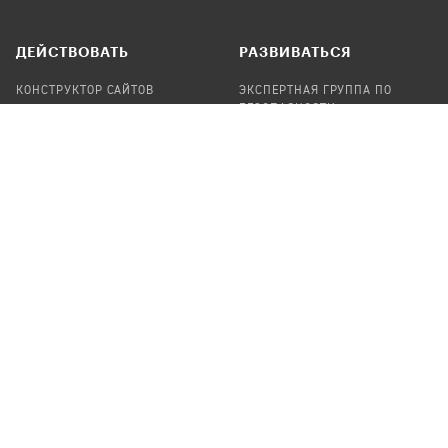
ДЕЙСТВОВАТЬ
РАЗВИВАТЬСЯ
КОНСТРУКТОР САЙТОВ
ЭКСПЕРТНАЯ ГРУППА ПО
БЕЗОПАСНОСТИ
СБОР ПОЖЕРТВОВАНИЙ
НАЙТИ IT-ВОЛОНТЕРОВ
НАЙТИ
ПРОФ.ПОДРЯДЧИКА
УЧАСТВОВАТЬ
ПРОДУКТЫ
СТАТЬ IT-ВОЛОНТЕРОМ
АУДИТЫ
ТЕПЛИЦА НА GITHUB
КАНДИНСКИЙ
ОНЛАЙН-ЛЕЙКА