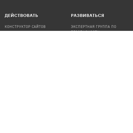
ДЕЙСТВОВАТЬ
РАЗВИВАТЬСЯ
КОНСТРУКТОР САЙТОВ
ЭКСПЕРТНАЯ ГРУППА ПО
БЕЗОПАСНОСТИ
СБОР ПОЖЕРТВОВАНИЙ
НАЙТИ IT-ВОЛОНТЕРОВ
НАЙТИ
ПРОФ.ПОДРЯДЧИКА
УЧАСТВОВАТЬ
ПРОДУКТЫ
СТАТЬ IT-ВОЛОНТЕРОМ
АУДИТЫ
ТЕПЛИЦА НА GITHUB
КАНДИНСКИЙ
ОНЛАЙН-ЛЕЙКА