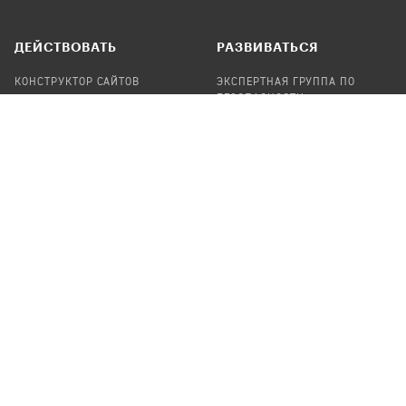
ДЕЙСТВОВАТЬ
РАЗВИВАТЬСЯ
КОНСТРУКТОР САЙТОВ
ЭКСПЕРТНАЯ ГРУППА ПО
БЕЗОПАСНОСТИ
СБОР ПОЖЕРТВОВАНИЙ
НАЙТИ IT-ВОЛОНТЕРОВ
НАЙТИ
ПРОФ.ПОДРЯДЧИКА
УЧАСТВОВАТЬ
ПРОДУКТЫ
СТАТЬ IT-ВОЛОНТЕРОМ
АУДИТЫ
ТЕПЛИЦА НА GITHUB
КАНДИНСКИЙ
ОНЛАЙН-ЛЕЙКА