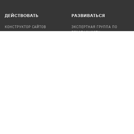
ДЕЙСТВОВАТЬ
РАЗВИВАТЬСЯ
КОНСТРУКТОР САЙТОВ
ЭКСПЕРТНАЯ ГРУППА ПО
БЕЗОПАСНОСТИ
СБОР ПОЖЕРТВОВАНИЙ
НАЙТИ IT-ВОЛОНТЕРОВ
НАЙТИ
ПРОФ.ПОДРЯДЧИКА
УЧАСТВОВАТЬ
ПРОДУКТЫ
СТАТЬ IT-ВОЛОНТЕРОМ
АУДИТЫ
ТЕПЛИЦА НА GITHUB
КАНДИНСКИЙ
ОНЛАЙН-ЛЕЙКА