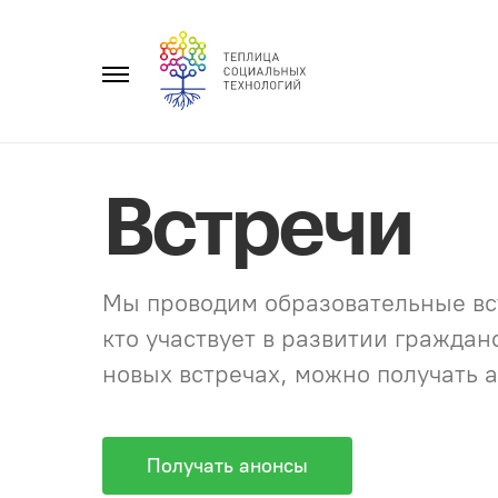
Перейти
к
Главное
содержанию
меню
Встречи
Мы проводим образовательные вст
кто участвует в развитии гражда
новых встречах, можно получать а
Получать анонсы