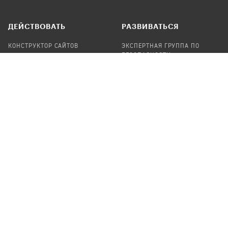
ДЕЙСТВОВАТЬ
РАЗВИВАТЬСЯ
КОНСТРУКТОР САЙТОВ
ЭКСПЕРТНАЯ ГРУППА ПО
БЕЗОПАСНОСТИ
СБОР ПОЖЕРТВОВАНИЙ
НАЙТИ IT-ВОЛОНТЕРОВ
НАЙТИ
ПРОФ.ПОДРЯДЧИКА
УЧАСТВОВАТЬ
ПРОДУКТЫ
СТАТЬ IT-ВОЛОНТЕРОМ
АУДИТЫ
ТЕПЛИЦА НА GITHUB
КАНДИНСКИЙ
ОНЛАЙН-ЛЕЙКА