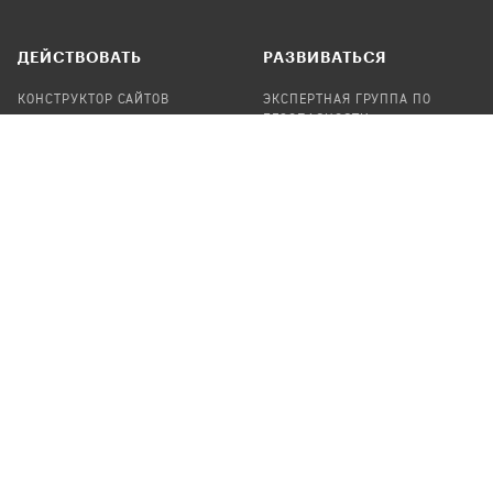
ДЕЙСТВОВАТЬ
РАЗВИВАТЬСЯ
КОНСТРУКТОР САЙТОВ
ЭКСПЕРТНАЯ ГРУППА ПО
БЕЗОПАСНОСТИ
СБОР ПОЖЕРТВОВАНИЙ
НАЙТИ IT-ВОЛОНТЕРОВ
НАЙТИ
ПРОФ.ПОДРЯДЧИКА
УЧАСТВОВАТЬ
ПРОДУКТЫ
СТАТЬ IT-ВОЛОНТЕРОМ
АУДИТЫ
ТЕПЛИЦА НА GITHUB
КАНДИНСКИЙ
ОНЛАЙН-ЛЕЙКА