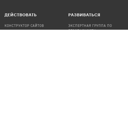
ДЕЙСТВОВАТЬ
РАЗВИВАТЬСЯ
КОНСТРУКТОР САЙТОВ
ЭКСПЕРТНАЯ ГРУППА ПО
БЕЗОПАСНОСТИ
СБОР ПОЖЕРТВОВАНИЙ
НАЙТИ IT-ВОЛОНТЕРОВ
НАЙТИ
ПРОФ.ПОДРЯДЧИКА
УЧАСТВОВАТЬ
ПРОДУКТЫ
СТАТЬ IT-ВОЛОНТЕРОМ
АУДИТЫ
ТЕПЛИЦА НА GITHUB
КАНДИНСКИЙ
ОНЛАЙН-ЛЕЙКА