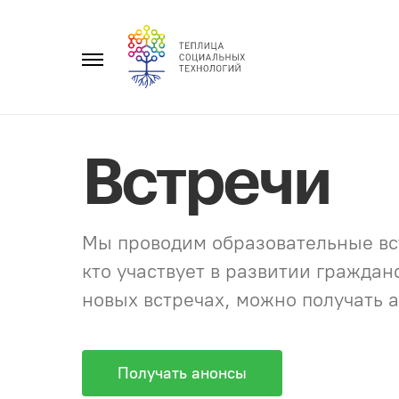
Перейти
к
Главное
содержанию
меню
Встречи
Мы проводим образовательные вст
кто участвует в развитии гражда
новых встречах, можно получать а
Получать анонсы