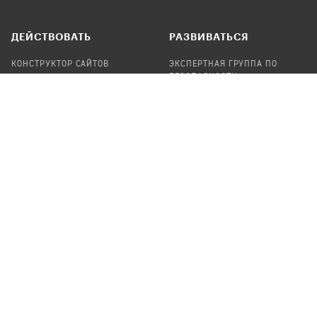
ДЕЙСТВОВАТЬ
РАЗВИВАТЬСЯ
КОНСТРУКТОР САЙТОВ
ЭКСПЕРТНАЯ ГРУППА ПО
БЕЗОПАСНОСТИ
СБОР ПОЖЕРТВОВАНИЙ
НАЙТИ IT-ВОЛОНТЕРОВ
НАЙТИ
ПРОФ.ПОДРЯДЧИКА
УЧАСТВОВАТЬ
ПРОДУКТЫ
СТАТЬ IT-ВОЛОНТЕРОМ
АУДИТЫ
ТЕПЛИЦА НА GITHUB
КАНДИНСКИЙ
ОНЛАЙН-ЛЕЙКА