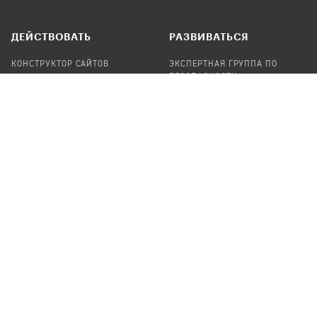
ДЕЙСТВОВАТЬ
РАЗВИВАТЬСЯ
КОНСТРУКТОР САЙТОВ
ЭКСПЕРТНАЯ ГРУППА ПО
БЕЗОПАСНОСТИ
СБОР ПОЖЕРТВОВАНИЙ
НАЙТИ IT-ВОЛОНТЕРОВ
НАЙТИ
ПРОФ.ПОДРЯДЧИКА
УЧАСТВОВАТЬ
ПРОДУКТЫ
СТАТЬ IT-ВОЛОНТЕРОМ
АУДИТЫ
ТЕПЛИЦА НА GITHUB
КАНДИНСКИЙ
ОНЛАЙН-ЛЕЙКА