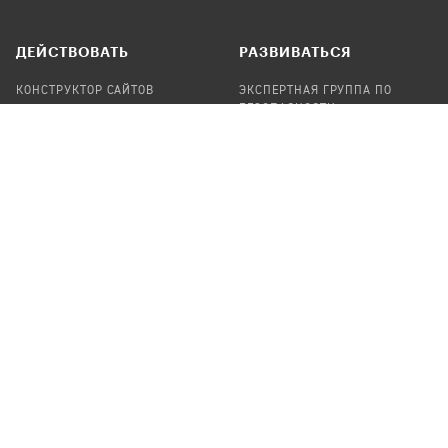
ДЕЙСТВОВАТЬ
РАЗВИВАТЬСЯ
КОНСТРУКТОР САЙТОВ
ЭКСПЕРТНАЯ ГРУППА ПО
БЕЗОПАСНОСТИ
СБОР ПОЖЕРТВОВАНИЙ
НАЙТИ IT-ВОЛОНТЕРОВ
НАЙТИ
ПРОФ.ПОДРЯДЧИКА
УЧАСТВОВАТЬ
ПРОДУКТЫ
СТАТЬ IT-ВОЛОНТЕРОМ
АУДИТЫ
ТЕПЛИЦА НА GITHUB
КАНДИНСКИЙ
ОНЛАЙН-ЛЕЙКА