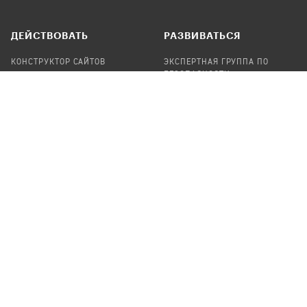
ДЕЙСТВОВАТЬ
РАЗВИВАТЬСЯ
КОНСТРУКТОР САЙТОВ
ЭКСПЕРТНАЯ ГРУППА ПО
БЕЗОПАСНОСТИ
СБОР ПОЖЕРТВОВАНИЙ
НАЙТИ IT-ВОЛОНТЕРОВ
НАЙТИ
ПРОФ.ПОДРЯДЧИКА
УЧАСТВОВАТЬ
ПРОДУКТЫ
СТАТЬ IT-ВОЛОНТЕРОМ
АУДИТЫ
ТЕПЛИЦА НА GITHUB
КАНДИНСКИЙ
ОНЛАЙН-ЛЕЙКА