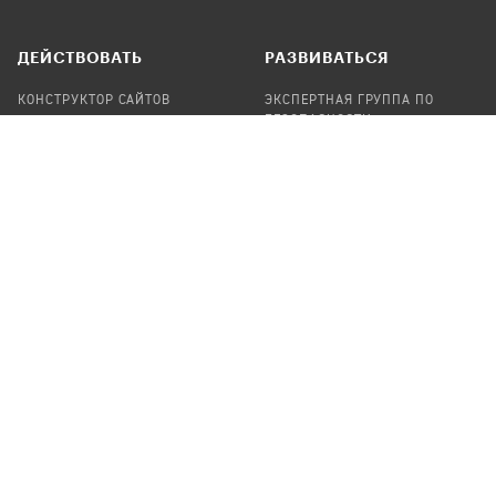
ДЕЙСТВОВАТЬ
РАЗВИВАТЬСЯ
КОНСТРУКТОР САЙТОВ
ЭКСПЕРТНАЯ ГРУППА ПО
БЕЗОПАСНОСТИ
СБОР ПОЖЕРТВОВАНИЙ
НАЙТИ IT-ВОЛОНТЕРОВ
НАЙТИ
ПРОФ.ПОДРЯДЧИКА
УЧАСТВОВАТЬ
ПРОДУКТЫ
СТАТЬ IT-ВОЛОНТЕРОМ
АУДИТЫ
ТЕПЛИЦА НА GITHUB
КАНДИНСКИЙ
ОНЛАЙН-ЛЕЙКА