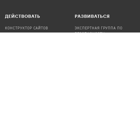
ДЕЙСТВОВАТЬ
РАЗВИВАТЬСЯ
КОНСТРУКТОР САЙТОВ
ЭКСПЕРТНАЯ ГРУППА ПО
БЕЗОПАСНОСТИ
СБОР ПОЖЕРТВОВАНИЙ
НАЙТИ IT-ВОЛОНТЕРОВ
НАЙТИ
ПРОФ.ПОДРЯДЧИКА
УЧАСТВОВАТЬ
ПРОДУКТЫ
СТАТЬ IT-ВОЛОНТЕРОМ
АУДИТЫ
ТЕПЛИЦА НА GITHUB
КАНДИНСКИЙ
ОНЛАЙН-ЛЕЙКА