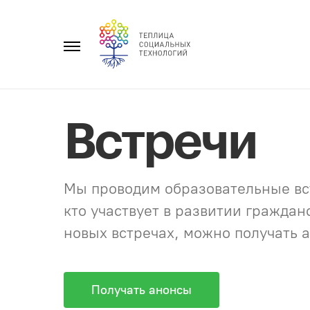
Перейти
к
Главное
содержанию
меню
Встречи
Мы проводим образовательные вст
кто участвует в развитии гражда
новых встречах, можно получать а
Получать анонсы