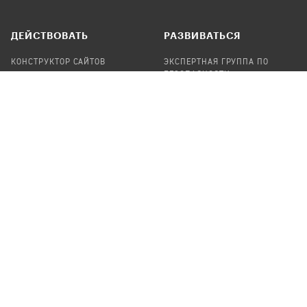
ДЕЙСТВОВАТЬ
РАЗВИВАТЬСЯ
КОНСТРУКТОР САЙТОВ
ЭКСПЕРТНАЯ ГРУППА ПО
БЕЗОПАСНОСТИ
СБОР ПОЖЕРТВОВАНИЙ
НАЙТИ IT-ВОЛОНТЕРОВ
НАЙТИ
ПРОФ.ПОДРЯДЧИКА
УЧАСТВОВАТЬ
ПРОДУКТЫ
СТАТЬ IT-ВОЛОНТЕРОМ
АУДИТЫ
ТЕПЛИЦА НА GITHUB
КАНДИНСКИЙ
ОНЛАЙН-ЛЕЙКА