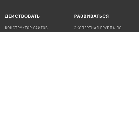
ДЕЙСТВОВАТЬ
РАЗВИВАТЬСЯ
КОНСТРУКТОР САЙТОВ
ЭКСПЕРТНАЯ ГРУППА ПО
БЕЗОПАСНОСТИ
СБОР ПОЖЕРТВОВАНИЙ
НАЙТИ IT-ВОЛОНТЕРОВ
НАЙТИ
ПРОФ.ПОДРЯДЧИКА
УЧАСТВОВАТЬ
ПРОДУКТЫ
СТАТЬ IT-ВОЛОНТЕРОМ
АУДИТЫ
ТЕПЛИЦА НА GITHUB
КАНДИНСКИЙ
ОНЛАЙН-ЛЕЙКА