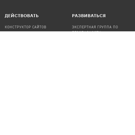
ДЕЙСТВОВАТЬ
РАЗВИВАТЬСЯ
КОНСТРУКТОР САЙТОВ
ЭКСПЕРТНАЯ ГРУППА ПО
БЕЗОПАСНОСТИ
СБОР ПОЖЕРТВОВАНИЙ
НАЙТИ IT-ВОЛОНТЕРОВ
НАЙТИ
ПРОФ.ПОДРЯДЧИКА
УЧАСТВОВАТЬ
ПРОДУКТЫ
СТАТЬ IT-ВОЛОНТЕРОМ
АУДИТЫ
ТЕПЛИЦА НА GITHUB
КАНДИНСКИЙ
ОНЛАЙН-ЛЕЙКА