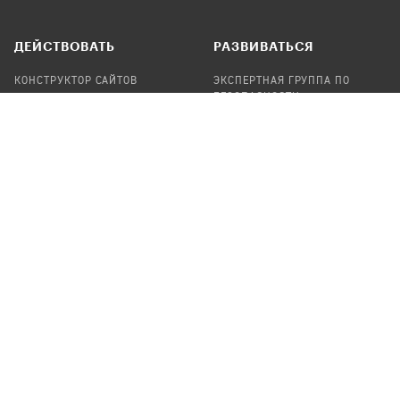
ДЕЙСТВОВАТЬ
РАЗВИВАТЬСЯ
КОНСТРУКТОР САЙТОВ
ЭКСПЕРТНАЯ ГРУППА ПО
БЕЗОПАСНОСТИ
СБОР ПОЖЕРТВОВАНИЙ
НАЙТИ IT-ВОЛОНТЕРОВ
НАЙТИ
ПРОФ.ПОДРЯДЧИКА
УЧАСТВОВАТЬ
ПРОДУКТЫ
СТАТЬ IT-ВОЛОНТЕРОМ
АУДИТЫ
ТЕПЛИЦА НА GITHUB
КАНДИНСКИЙ
ОНЛАЙН-ЛЕЙКА