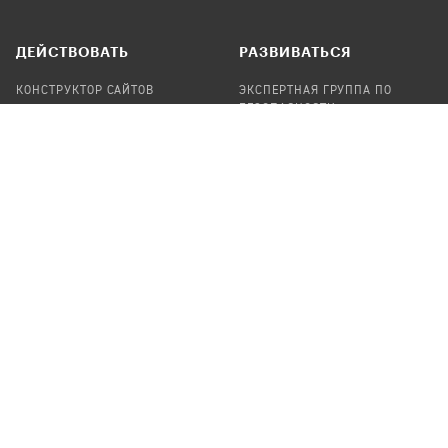
ДЕЙСТВОВАТЬ
РАЗВИВАТЬСЯ
КОНСТРУКТОР САЙТОВ
ЭКСПЕРТНАЯ ГРУППА ПО
БЕЗОПАСНОСТИ
СБОР ПОЖЕРТВОВАНИЙ
НАЙТИ IT-ВОЛОНТЕРОВ
НАЙТИ
ПРОФ.ПОДРЯДЧИКА
УЧАСТВОВАТЬ
ПРОДУКТЫ
СТАТЬ IT-ВОЛОНТЕРОМ
АУДИТЫ
ТЕПЛИЦА НА GITHUB
КАНДИНСКИЙ
ОНЛАЙН-ЛЕЙКА