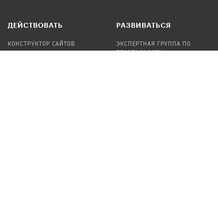
ДЕЙСТВОВАТЬ
РАЗВИВАТЬСЯ
КОНСТРУКТОР САЙТОВ
ЭКСПЕРТНАЯ ГРУППА ПО
БЕЗОПАСНОСТИ
СБОР ПОЖЕРТВОВАНИЙ
НАЙТИ IT-ВОЛОНТЕРОВ
НАЙТИ
ПРОФ.ПОДРЯДЧИКА
УЧАСТВОВАТЬ
ПРОДУКТЫ
СТАТЬ IT-ВОЛОНТЕРОМ
АУДИТЫ
ТЕПЛИЦА НА GITHUB
КАНДИНСКИЙ
ОНЛАЙН-ЛЕЙКА