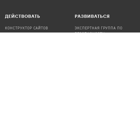
ДЕЙСТВОВАТЬ
РАЗВИВАТЬСЯ
КОНСТРУКТОР САЙТОВ
ЭКСПЕРТНАЯ ГРУППА ПО
БЕЗОПАСНОСТИ
СБОР ПОЖЕРТВОВАНИЙ
НАЙТИ IT-ВОЛОНТЕРОВ
НАЙТИ
ПРОФ.ПОДРЯДЧИКА
УЧАСТВОВАТЬ
ПРОДУКТЫ
СТАТЬ IT-ВОЛОНТЕРОМ
АУДИТЫ
ТЕПЛИЦА НА GITHUB
КАНДИНСКИЙ
ОНЛАЙН-ЛЕЙКА