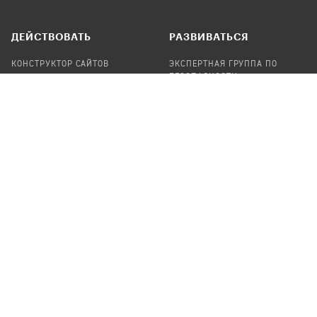
ДЕЙСТВОВАТЬ
РАЗВИВАТЬСЯ
КОНСТРУКТОР САЙТОВ
ЭКСПЕРТНАЯ ГРУППА ПО
БЕЗОПАСНОСТИ
СБОР ПОЖЕРТВОВАНИЙ
НАЙТИ IT-ВОЛОНТЕРОВ
НАЙТИ
ПРОФ.ПОДРЯДЧИКА
УЧАСТВОВАТЬ
ПРОДУКТЫ
СТАТЬ IT-ВОЛОНТЕРОМ
АУДИТЫ
ТЕПЛИЦА НА GITHUB
КАНДИНСКИЙ
ОНЛАЙН-ЛЕЙКА