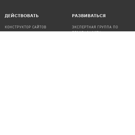
ДЕЙСТВОВАТЬ
РАЗВИВАТЬСЯ
КОНСТРУКТОР САЙТОВ
ЭКСПЕРТНАЯ ГРУППА ПО
БЕЗОПАСНОСТИ
СБОР ПОЖЕРТВОВАНИЙ
НАЙТИ IT-ВОЛОНТЕРОВ
НАЙТИ
ПРОФ.ПОДРЯДЧИКА
УЧАСТВОВАТЬ
ПРОДУКТЫ
СТАТЬ IT-ВОЛОНТЕРОМ
АУДИТЫ
ТЕПЛИЦА НА GITHUB
КАНДИНСКИЙ
ОНЛАЙН-ЛЕЙКА