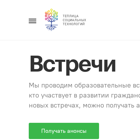
Перейти
к
Главное
содержанию
меню
Встречи
Мы проводим образовательные вст
кто участвует в развитии гражда
новых встречах, можно получать а
Получать анонсы