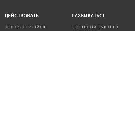
ДЕЙСТВОВАТЬ
РАЗВИВАТЬСЯ
КОНСТРУКТОР САЙТОВ
ЭКСПЕРТНАЯ ГРУППА ПО
БЕЗОПАСНОСТИ
СБОР ПОЖЕРТВОВАНИЙ
НАЙТИ IT-ВОЛОНТЕРОВ
НАЙТИ
ПРОФ.ПОДРЯДЧИКА
УЧАСТВОВАТЬ
ПРОДУКТЫ
СТАТЬ IT-ВОЛОНТЕРОМ
АУДИТЫ
ТЕПЛИЦА НА GITHUB
КАНДИНСКИЙ
ОНЛАЙН-ЛЕЙКА