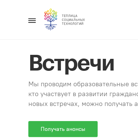
Перейти
к
Главное
содержанию
меню
Встречи
Мы проводим образовательные вст
кто участвует в развитии гражда
новых встречах, можно получать а
Получать анонсы