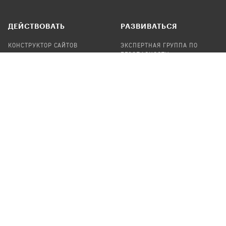
ДЕЙСТВОВАТЬ
РАЗВИВАТЬСЯ
КОНСТРУКТОР САЙТОВ
ЭКСПЕРТНАЯ ГРУППА ПО
БЕЗОПАСНОСТИ
СБОР ПОЖЕРТВОВАНИЙ
НАЙТИ IT-ВОЛОНТЕРОВ
НАЙТИ
ПРОФ.ПОДРЯДЧИКА
УЧАСТВОВАТЬ
ПРОДУКТЫ
СТАТЬ IT-ВОЛОНТЕРОМ
АУДИТЫ
ТЕПЛИЦА НА GITHUB
КАНДИНСКИЙ
ОНЛАЙН-ЛЕЙКА