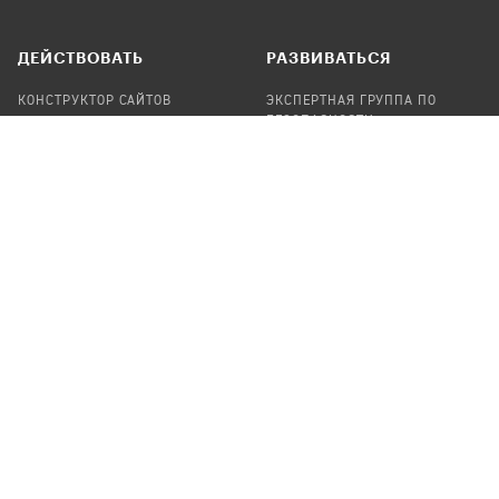
ДЕЙСТВОВАТЬ
РАЗВИВАТЬСЯ
КОНСТРУКТОР САЙТОВ
ЭКСПЕРТНАЯ ГРУППА ПО
БЕЗОПАСНОСТИ
СБОР ПОЖЕРТВОВАНИЙ
НАЙТИ IT-ВОЛОНТЕРОВ
НАЙТИ
ПРОФ.ПОДРЯДЧИКА
УЧАСТВОВАТЬ
ПРОДУКТЫ
СТАТЬ IT-ВОЛОНТЕРОМ
АУДИТЫ
ТЕПЛИЦА НА GITHUB
КАНДИНСКИЙ
ОНЛАЙН-ЛЕЙКА