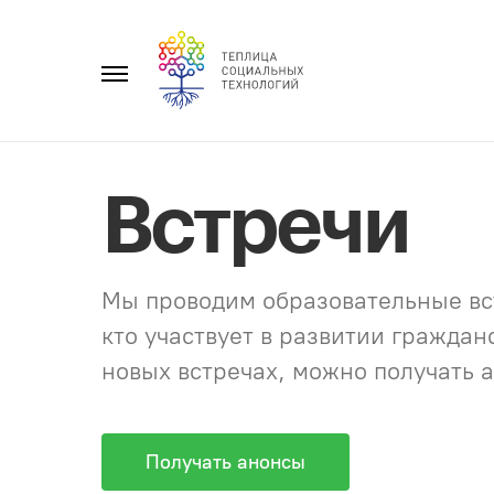
Перейти
к
Главное
содержанию
меню
Встречи
Мы проводим образовательные вст
кто участвует в развитии гражда
новых встречах, можно получать а
Получать анонсы