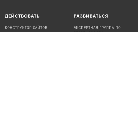
ДЕЙСТВОВАТЬ
РАЗВИВАТЬСЯ
КОНСТРУКТОР САЙТОВ
ЭКСПЕРТНАЯ ГРУППА ПО
БЕЗОПАСНОСТИ
СБОР ПОЖЕРТВОВАНИЙ
НАЙТИ IT-ВОЛОНТЕРОВ
НАЙТИ
ПРОФ.ПОДРЯДЧИКА
УЧАСТВОВАТЬ
ПРОДУКТЫ
СТАТЬ IT-ВОЛОНТЕРОМ
АУДИТЫ
ТЕПЛИЦА НА GITHUB
КАНДИНСКИЙ
ОНЛАЙН-ЛЕЙКА