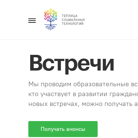
Перейти
к
Главное
содержанию
меню
Встречи
Мы проводим образовательные вст
кто участвует в развитии гражда
новых встречах, можно получать а
Получать анонсы