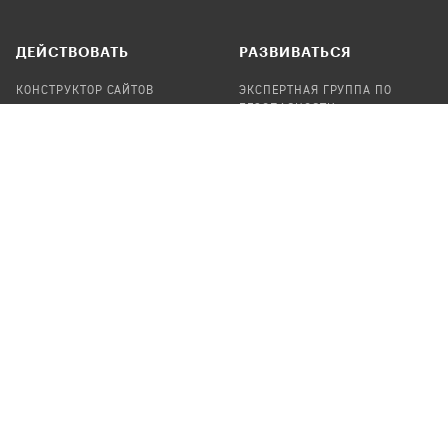
ДЕЙСТВОВАТЬ
РАЗВИВАТЬСЯ
КОНСТРУКТОР САЙТОВ
ЭКСПЕРТНАЯ ГРУППА ПО
БЕЗОПАСНОСТИ
СБОР ПОЖЕРТВОВАНИЙ
НАЙТИ IT-ВОЛОНТЕРОВ
НАЙТИ
ПРОФ.ПОДРЯДЧИКА
УЧАСТВОВАТЬ
ПРОДУКТЫ
СТАТЬ IT-ВОЛОНТЕРОМ
АУДИТЫ
ТЕПЛИЦА НА GITHUB
КАНДИНСКИЙ
ОНЛАЙН-ЛЕЙКА