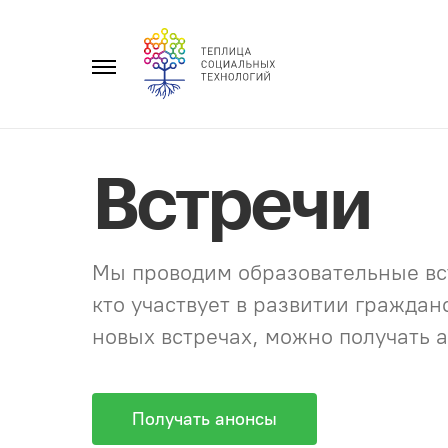
Перейти
к
Главное
содержанию
меню
Встречи
Мы проводим образовательные вст
кто участвует в развитии гражда
новых встречах, можно получать а
Получать анонсы