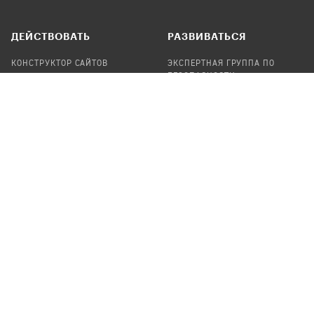
ДЕЙСТВОВАТЬ
РАЗВИВАТЬСЯ
КОНСТРУКТОР САЙТОВ
ЭКСПЕРТНАЯ ГРУППА ПО
БЕЗОПАСНОСТИ
СБОР ПОЖЕРТВОВАНИЙ
НАЙТИ IT-ВОЛОНТЕРОВ
НАЙТИ
ПРОФ.ПОДРЯДЧИКА
УЧАСТВОВАТЬ
ПРОДУКТЫ
СТАТЬ IT-ВОЛОНТЕРОМ
АУДИТЫ
ТЕПЛИЦА НА GITHUB
КАНДИНСКИЙ
ОНЛАЙН-ЛЕЙКА