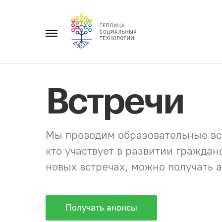
Перейти
к
Главное
содержанию
меню
Встречи
Мы проводим образовательные вст
кто участвует в развитии гражда
новых встречах, можно получать а
Получать анонсы