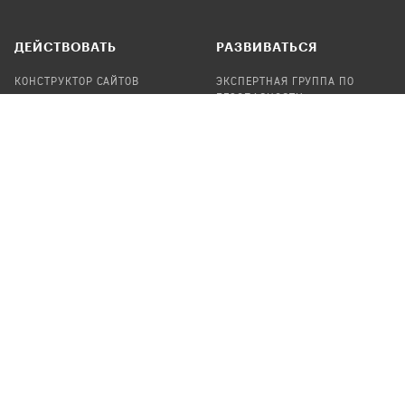
ДЕЙСТВОВАТЬ
РАЗВИВАТЬСЯ
КОНСТРУКТОР САЙТОВ
ЭКСПЕРТНАЯ ГРУППА ПО
БЕЗОПАСНОСТИ
СБОР ПОЖЕРТВОВАНИЙ
НАЙТИ IT-ВОЛОНТЕРОВ
НАЙТИ
ПРОФ.ПОДРЯДЧИКА
УЧАСТВОВАТЬ
ПРОДУКТЫ
СТАТЬ IT-ВОЛОНТЕРОМ
АУДИТЫ
ТЕПЛИЦА НА GITHUB
КАНДИНСКИЙ
ОНЛАЙН-ЛЕЙКА