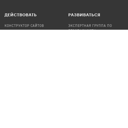
ДЕЙСТВОВАТЬ
РАЗВИВАТЬСЯ
КОНСТРУКТОР САЙТОВ
ЭКСПЕРТНАЯ ГРУППА ПО
БЕЗОПАСНОСТИ
СБОР ПОЖЕРТВОВАНИЙ
НАЙТИ IT-ВОЛОНТЕРОВ
НАЙТИ
ПРОФ.ПОДРЯДЧИКА
УЧАСТВОВАТЬ
ПРОДУКТЫ
СТАТЬ IT-ВОЛОНТЕРОМ
АУДИТЫ
ТЕПЛИЦА НА GITHUB
КАНДИНСКИЙ
ОНЛАЙН-ЛЕЙКА