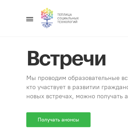
Перейти
к
Главное
содержанию
меню
Встречи
Мы проводим образовательные вст
кто участвует в развитии гражда
новых встречах, можно получать а
Получать анонсы