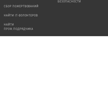
БЕЗОПАСНОСТИ
СБОР ПОЖЕРТВОВАНИЙ
НАЙТИ IT-ВОЛОНТЕРОВ
НАЙТИ
ПРОФ.ПОДРЯДЧИКА
УЧАСТВОВАТЬ
ПРОДУКТЫ
СТАТЬ IT-ВОЛОНТЕРОМ
АУДИТЫ
ТЕПЛИЦА НА GITHUB
КАНДИНСКИЙ
ОНЛАЙН-ЛЕЙКА
ПАСЕКА
TЕПЛИЦА
ФОРМАЛЬНОЕ