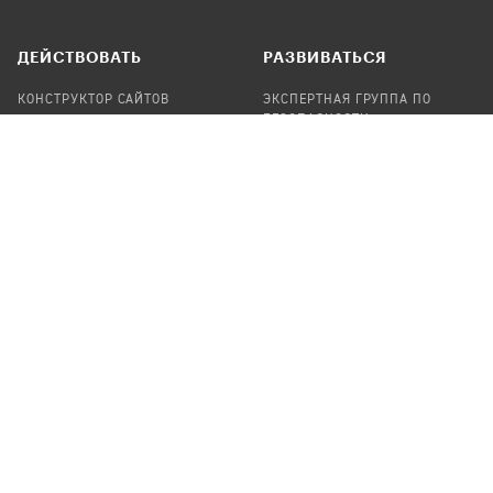
ДЕЙСТВОВАТЬ
РАЗВИВАТЬСЯ
КОНСТРУКТОР САЙТОВ
ЭКСПЕРТНАЯ ГРУППА ПО
БЕЗОПАСНОСТИ
СБОР ПОЖЕРТВОВАНИЙ
НАЙТИ IT-ВОЛОНТЕРОВ
НАЙТИ
ПРОФ.ПОДРЯДЧИКА
УЧАСТВОВАТЬ
ПРОДУКТЫ
СТАТЬ IT-ВОЛОНТЕРОМ
АУДИТЫ
ТЕПЛИЦА НА GITHUB
КАНДИНСКИЙ
ОНЛАЙН-ЛЕЙКА