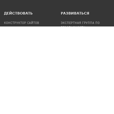
ДЕЙСТВОВАТЬ
РАЗВИВАТЬСЯ
КОНСТРУКТОР САЙТОВ
ЭКСПЕРТНАЯ ГРУППА ПО
БЕЗОПАСНОСТИ
СБОР ПОЖЕРТВОВАНИЙ
НАЙТИ IT-ВОЛОНТЕРОВ
НАЙТИ
ПРОФ.ПОДРЯДЧИКА
УЧАСТВОВАТЬ
ПРОДУКТЫ
СТАТЬ IT-ВОЛОНТЕРОМ
АУДИТЫ
ТЕПЛИЦА НА GITHUB
КАНДИНСКИЙ
ОНЛАЙН-ЛЕЙКА