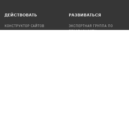
ДЕЙСТВОВАТЬ
РАЗВИВАТЬСЯ
КОНСТРУКТОР САЙТОВ
ЭКСПЕРТНАЯ ГРУППА ПО
БЕЗОПАСНОСТИ
СБОР ПОЖЕРТВОВАНИЙ
НАЙТИ IT-ВОЛОНТЕРОВ
НАЙТИ
ПРОФ.ПОДРЯДЧИКА
УЧАСТВОВАТЬ
ПРОДУКТЫ
СТАТЬ IT-ВОЛОНТЕРОМ
АУДИТЫ
ТЕПЛИЦА НА GITHUB
КАНДИНСКИЙ
ОНЛАЙН-ЛЕЙКА