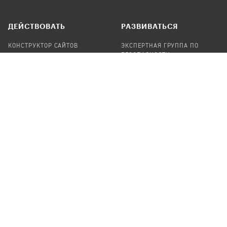
ДЕЙСТВОВАТЬ
РАЗВИВАТЬСЯ
КОНСТРУКТОР САЙТОВ
ЭКСПЕРТНАЯ ГРУППА ПО
БЕЗОПАСНОСТИ
СБОР ПОЖЕРТВОВАНИЙ
НАЙТИ IT-ВОЛОНТЕРОВ
НАЙТИ
ПРОФ.ПОДРЯДЧИКА
УЧАСТВОВАТЬ
ПРОДУКТЫ
СТАТЬ IT-ВОЛОНТЕРОМ
АУДИТЫ
ТЕПЛИЦА НА GITHUB
КАНДИНСКИЙ
ОНЛАЙН-ЛЕЙКА