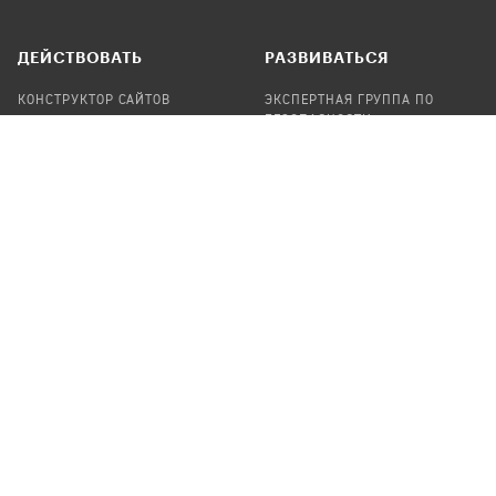
ДЕЙСТВОВАТЬ
РАЗВИВАТЬСЯ
КОНСТРУКТОР САЙТОВ
ЭКСПЕРТНАЯ ГРУППА ПО
БЕЗОПАСНОСТИ
СБОР ПОЖЕРТВОВАНИЙ
НАЙТИ IT-ВОЛОНТЕРОВ
НАЙТИ
ПРОФ.ПОДРЯДЧИКА
УЧАСТВОВАТЬ
ПРОДУКТЫ
СТАТЬ IT-ВОЛОНТЕРОМ
АУДИТЫ
ТЕПЛИЦА НА GITHUB
КАНДИНСКИЙ
ОНЛАЙН-ЛЕЙКА