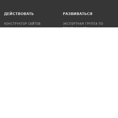
ДЕЙСТВОВАТЬ
РАЗВИВАТЬСЯ
КОНСТРУКТОР САЙТОВ
ЭКСПЕРТНАЯ ГРУППА ПО
БЕЗОПАСНОСТИ
СБОР ПОЖЕРТВОВАНИЙ
НАЙТИ IT-ВОЛОНТЕРОВ
НАЙТИ
ПРОФ.ПОДРЯДЧИКА
УЧАСТВОВАТЬ
ПРОДУКТЫ
СТАТЬ IT-ВОЛОНТЕРОМ
АУДИТЫ
ТЕПЛИЦА НА GITHUB
КАНДИНСКИЙ
ОНЛАЙН-ЛЕЙКА