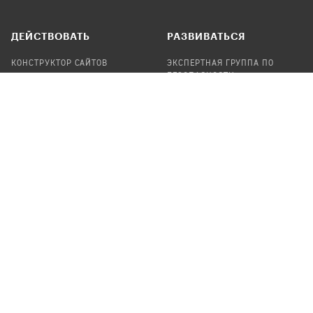
ДЕЙСТВОВАТЬ
РАЗВИВАТЬСЯ
КОНСТРУКТОР САЙТОВ
ЭКСПЕРТНАЯ ГРУППА ПО
БЕЗОПАСНОСТИ
СБОР ПОЖЕРТВОВАНИЙ
НАЙТИ IT-ВОЛОНТЕРОВ
НАЙТИ
ПРОФ.ПОДРЯДЧИКА
УЧАСТВОВАТЬ
ПРОДУКТЫ
СТАТЬ IT-ВОЛОНТЕРОМ
АУДИТЫ
ТЕПЛИЦА НА GITHUB
КАНДИНСКИЙ
ОНЛАЙН-ЛЕЙКА