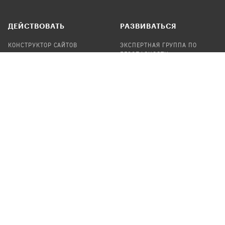
ДЕЙСТВОВАТЬ
РАЗВИВАТЬСЯ
КОНСТРУКТОР САЙТОВ
ЭКСПЕРТНАЯ ГРУППА ПО
БЕЗОПАСНОСТИ
СБОР ПОЖЕРТВОВАНИЙ
НАЙТИ IT-ВОЛОНТЕРОВ
НАЙТИ
ПРОФ.ПОДРЯДЧИКА
УЧАСТВОВАТЬ
ПРОДУКТЫ
СТАТЬ IT-ВОЛОНТЕРОМ
АУДИТЫ
ТЕПЛИЦА НА GITHUB
КАНДИНСКИЙ
ОНЛАЙН-ЛЕЙКА